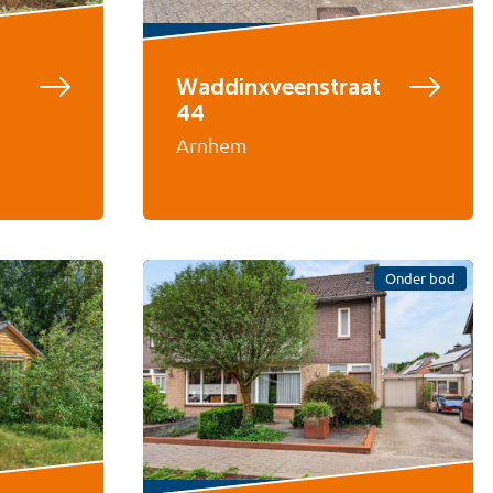
Waddinxveenstraat
44
Arnhem
Onder bod