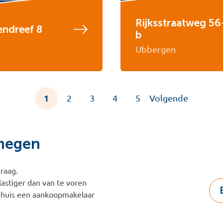
Rijksstraatweg 56
ndreef 8
b
Ubbergen
1
2
3
4
5
Volgende
megen
raag.
 lastiger dan van te voren
n huis een aankoopmakelaar