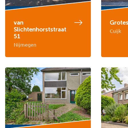
van
Grotes
Slichtenhorststraat
Cuijk
51
Nijmegen