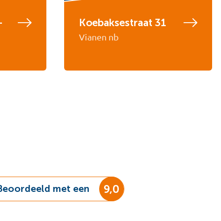
-
Koebaksestraat 31
Vianen nb
9,0
Beoordeeld met een