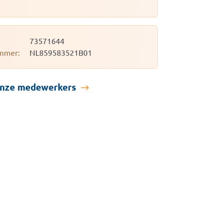
73571644
mmer:
NL859583521B01
onze medewerkers