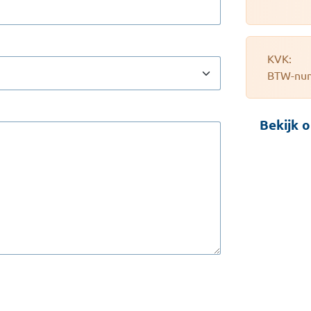
KVK:
BTW-nu
Bekijk 