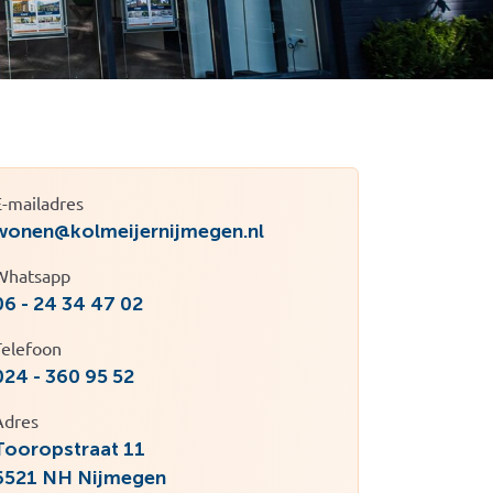
E-mailadres
wonen@kolmeijernijmegen.nl
Whatsapp
06 - 24 34 47 02
Telefoon
024 - 360 95 52
Adres
Tooropstraat 11
6521 NH Nijmegen