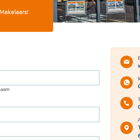
 Makelaars!
naam