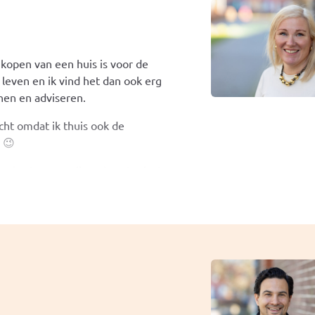
kopen van een huis is voor de
leven en ik vind het dan ook erg
nen en adviseren.
cht omdat ik thuis ook de
 😉
eek – tevens mijn geboorteplaats –
n werken in de stad en wonen in
op de hoogte van de Nijmeegse
 de actuele regelgeving die
anten hiermee in deze hectische
t de koop van een woning een