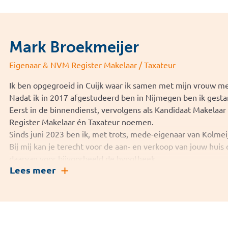
door het blijven vernieuwen van onze diensten en onze no-n
afgelopen jaren een belangrijke speler geworden in de Nijm
pay principe waar wij na de overname in 2005 gelijk mee zi
voorbeeld van.
Mark Broekmeijer
Eigenaar & NVM Register Makelaar / Taxateur
Ik ben opgegroeid in Cuijk waar ik samen met mijn vrouw me
Nadat ik in 2017 afgestudeerd ben in Nijmegen ben ik gesta
Eerst in de binnendienst, vervolgens als Kandidaat Makelaa
Register Makelaar én Taxateur noemen.
Sinds juni 2023 ben ik, met trots, mede-eigenaar van Kolmei
Bij mij kan je terecht voor de aan- en verkoop van jouw huis
daarvan voor bijvoorbeeld de hypotheek.
Lees meer
Persoonlijke aandacht bij de aan- en verkoop van een huis o
belangrijk, het is voor de meeste mensen een erg grote stap
Mocht je op zoek zijn naar een woning of denk je eraan om
Nijmegen of Cuijk te verkopen? Neem dan zeker vrijblijvend