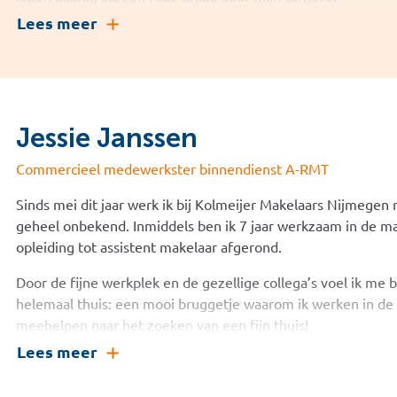
Lees meer
Per 1 januari 2026 heb ik mijn aandelen in Kolmeijer Makelaa
actief in het vak als freelance makelaar en taxateur. Klanten
Nijmegen willen verkopen kunnen mij nog steeds benaderen 
realistische kijk op de markt.
Jessie Janssen
Wat mij kenmerkt is een nuchtere aanpak, maatwerk en opre
Commercieel medewerkster binnendienst A-RMT
Sinds mei dit jaar werk ik bij Kolmeijer Makelaars Nijmegen 
geheel onbekend. Inmiddels ben ik 7 jaar werkzaam in de mak
opleiding tot assistent makelaar afgerond.
Door de fijne werkplek en de gezellige collega’s voel ik me
helemaal thuis: een mooi bruggetje waarom ik werken in de 
meehelpen naar het zoeken van een fijn thuis!
Lees meer
Met veel plezier werk ik op de binnendienst waar behulpzaam 
Of het gaat om het online plaatsen van je woning of het on