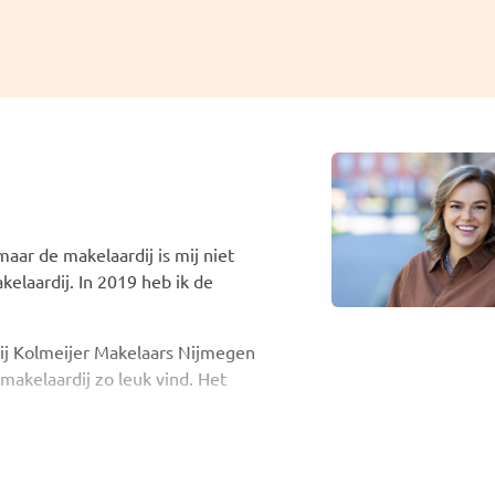
rs overgedragen. Ik blijf echter
 die hun woning via Kolmeijer
voor advies, begeleiding en een
chte interesse.
maar de makelaardij is mij niet
elaardij. In 2019 heb ik de
 bij Kolmeijer Makelaars Nijmegen
makelaardij zo leuk vind. Het
zijn bovenaan mijn lijstje staat.
dertekenen van de