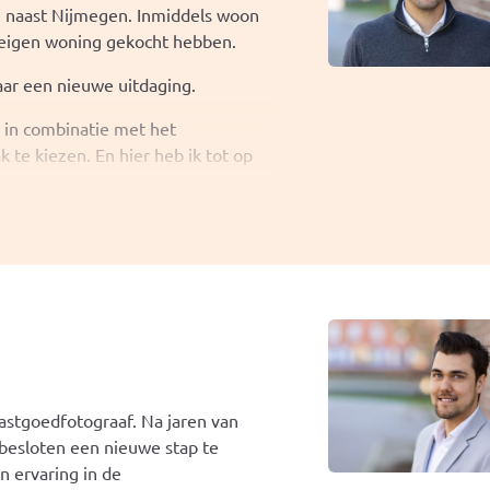
e naast Nijmegen. Inmiddels woon
 samenwerkt en veel voor elkaar
e eigen woning gekocht hebben.
nten en dat dit hen een betrouwbaar
aar een nieuwe uitdaging.
woning?
e in combinatie met het
 te kiezen. En hier heb ik tot op
l plezier in een jong, dynamisch,
ning verkopen, heb je hulp nodig?
ismaking.
vastgoedfotograaf. Na jaren van
 besloten een nieuwe stap te
jn ervaring in de