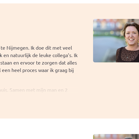
maar fijn dorpje in de kop van
lopen op de Sint Jansberg of iets
e blij.
 te Nijmegen. Ik doe dit met veel
en natuurlijk de leuke collega’s. Ik
taan en ervoor te zorgen dat alles
een heel proces waar ik graag bij
huis. Samen met mijn man en 2
ijmegen. Ik geniet van de stad zo
kelen. Alles binnen handbereik.
ienden/vriendinnen een dagje op pad
t mooi weer is ga ik graag wandelen