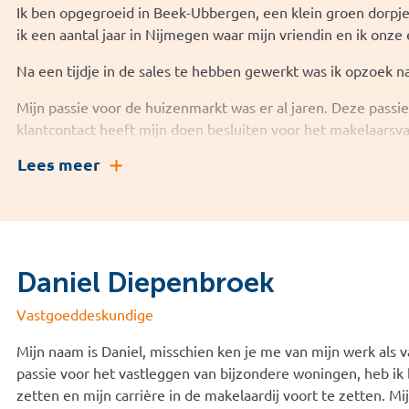
Ik ben opgegroeid in Beek-Ubbergen, een klein groen dorpj
Werken bij Kolmeijer is werken in een hecht team dat goed
ik een aantal jaar in Nijmegen waar mijn vriendin en ik onz
over heeft. Ik hoop dat wij dit ook uitstralen naar onze kla
en zeker gevoel geeft.
Na een tijdje in de sales te hebben gewerkt was ik opzoek n
Kun jij hulp gebruiken bij het vinden van een geschikte 
Mijn passie voor de huizenmarkt was er al jaren. Deze passi
Ik help je heel graag verder!
klantcontact heeft mijn doen besluiten voor het makelaarsvak
de dag van vandaag geen spijt van!
Lees meer
Ik werk bij Kolmeijer Makelaars als makelaar. Ik werk met vee
innovatief en informeel team.
Ben je op zoek naar een nieuwe woning, wil je je huidige wo
Neem gerust contact met mij op voor een vrijblijvende kenn
Daniel Diepenbroek
Vastgoeddeskundige
Mijn naam is Daniel, misschien ken je me van mijn werk als 
passie voor het vastleggen van bijzondere woningen, heb ik
zetten en mijn carrière in de makelaardij voort te zetten. Mi