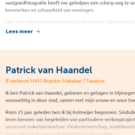
vastgoedfotografie heeft me geholpen een scherp oog te on
kenmerken en schoonheid van woningen.
Met veel enthousiasme begeleid ik bezoekers tijdens bezicht
kennismaken met alles wat een woning te bieden heeft. Ik v
Lees meer
welkom voelen, op hun gemak zijn en met plezier een woni
woning heeft zijn eigen verhaal, en ik neem graag de tijd om
Mijn aanpak is persoonlijk, toegankelijk en betrokken. Of je
bezichtigt of al vaker op zoek bent geweest, ik zorg ervoor 
Patrick van Haandel
ontspannen ervaring is. Ik kijk ernaar uit je te ontmoeten e
die misschien wel jouw nieuwe thuis wordt.
(Freelance) NVM Register Makelaar / Taxateur
Ik ben Patrick van Haandel, geboren en getogen in Nijmegen 
woonachtig in deze stad, samen met mijn vrouw en onze tw
Ruim 25 jaar geleden ben ik bij Kolmeijer begonnen. Sindsdie
leren kennen: van begeleiden van particuliere verkooptraj
succesvol makelaarskantoor. Ondernemerschap, marktkennis
lopen daarbij als een rode draad door mijn carrière.