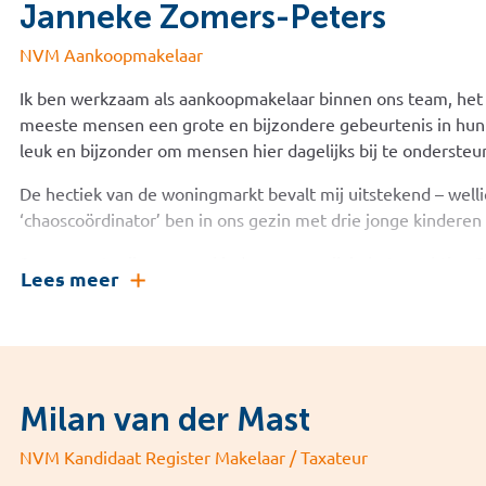
Janneke Zomers-Peters
NVM Aankoopmakelaar
Ik ben werkzaam als aankoopmakelaar binnen ons team, het 
meeste mensen een grote en bijzondere gebeurtenis in hun 
leuk en bijzonder om mensen hier dagelijks bij te ondersteu
De hectiek van de woningmarkt bevalt mij uitstekend – welli
‘chaoscoördinator’ ben in ons gezin met drie jonge kinderen
Samen met mijn man en kinderen woon ik in het prachtige B
Lees meer
waar we genieten van de mooie omgeving. De combinatie va
een dorp werkt voor mij perfect.
Omdat ik enkel aankoopbegeleiding doe ben ik uitstekend 
woningmarkt; de prijzen, de leukste plekken om te wonen en
Milan van der Mast
belangrijk kan zijn voor een koopbeslissing. Ik hoop mijn kl
woningmarkt meer rust en structuur te kunnen bieden zoda
NVM Kandidaat Register Makelaar / Taxateur
weloverwogen beslissing is zonder enkele twijfel.