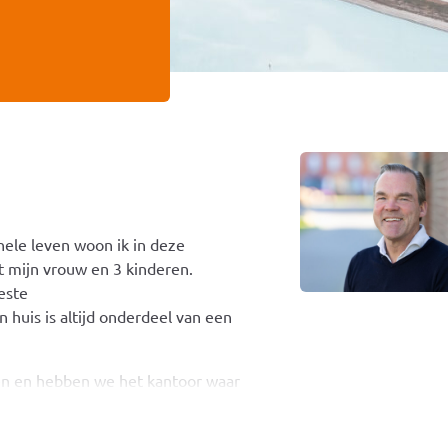
ele leven woon ik in deze
t mijn vrouw en 3 kinderen.
eeste
 huis is altijd onderdeel van een
ngen en hebben we het kantoor waar
n wij onze eigen ideeën en visies
eel plezier en enthousiasme! Mede