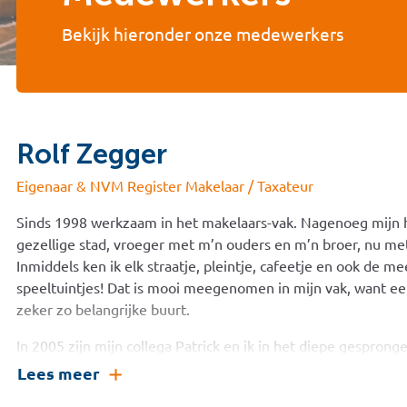
Bekijk hieronder onze medewerkers
Rolf Zegger
Eigenaar & NVM Register Makelaar / Taxateur
Sinds 1998 werkzaam in het makelaars-vak. Nagenoeg mijn h
gezellige stad, vroeger met m’n ouders en m’n broer, nu me
Inmiddels ken ik elk straatje, pleintje, cafeetje en ook de m
speeltuintjes! Dat is mooi meegenomen in mijn vak, want een
zeker zo belangrijke buurt.
In 2005 zijn mijn collega Patrick en ik in het diepe gespro
we toentertijd beiden werkten overgenomen, hierdoor konde
Lees meer
vormgeven. En nog steeds, na bijna 25 jaar, met heel erg v