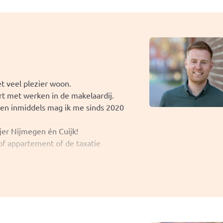
onsense aanpak zijn wij in de
eegse makelaardij. Ons no cure no
jn begonnen is daar een goed
t veel plezier woon.
rt met werken in de makelaardij.
r en inmiddels mag ik me sinds 2020
jer Nijmegen én Cuijk!
 of appartement of de taxatie
f appartement vind ik erg
!
 een woning in de omgeving van
 contact met mij op!