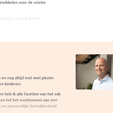
twikkelen voor de unieke
igingen en laat ik hen
ind het belangrijk dat mensen zich
ng kunnen ontdekken. Iedere
 dat verhaal over te brengen.
 nu voor het eerst een woning
dat de bezichtiging een prettige en
n je rond te leiden door een woning
en nog altijd met veel plezier
ee kinderen.
n heb ik alle facetten van het vak
ecten tot het meebouwen aan een
 en persoonlijke betrokkenheid