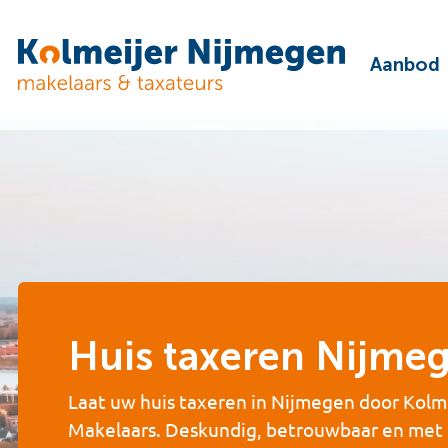
Aanbod
Huis taxeren Nijme
Laat uw huis taxeren in Nijmegen door Kolm
Makelaars. Deskundig, betrouwbaar en met 