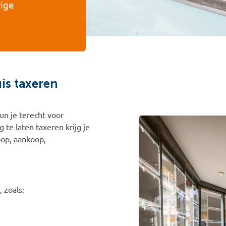
rige
is taxeren
un je terecht voor
te laten taxeren krijg je
oop, aankoop,
 zoals: