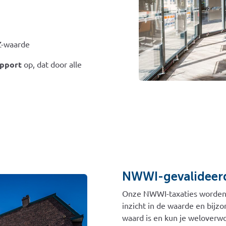
Z-waarde
apport
op, dat door alle
NWWI-gevalideerde
Onze NWWI-taxaties worden b
inzicht in de waarde en bijz
waard is en kun je welover