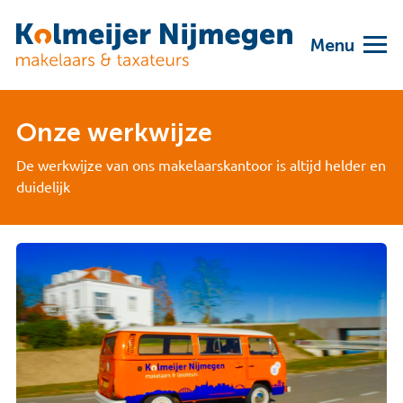
Menu
Onze werkwijze
De werkwijze van ons makelaarskantoor is altijd helder en
duidelijk