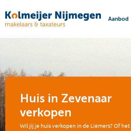
Aanbod
Huis in Zevenaar
verkopen
Wil jij je huis verkopen in de Liemers? Of he