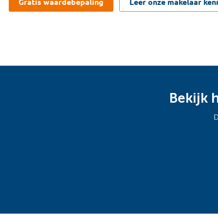
Gratis waardebepaling
Leer onze makelaar ken
Bekijk 
D