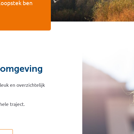
 Koopstek ben
n omgeving
leuk en overzichtelijk
ele traject.