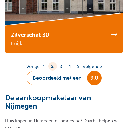
Zilverschat 30
Cuijk
Vorige
1
2
3
4
5
Volgende
9,0
Beoordeeld met een
De aankoopmakelaar van
Nijmegen
Huis kopen in Nijmegen of omgeving? Daarbij helpen wij
je graag.