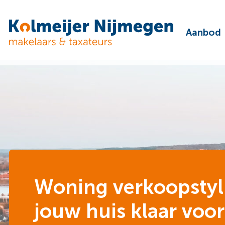
Aanbod
Woning verkoopstyli
jouw huis klaar voor