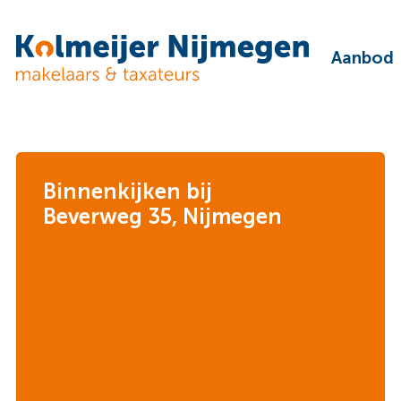
Aanbod
Binnenkijken bij
Beverweg 35, Nijmegen