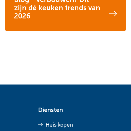
zijn dé keuken trends van
2026
Diensten
Huis kopen