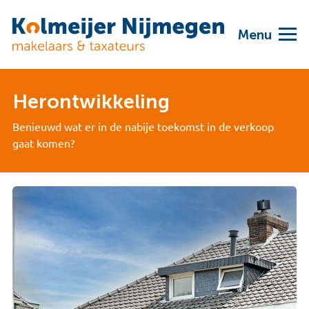
Menu
Herontwikkeling
Benieuwd wat er in de nabije toekomst in de verkoop
gaat komen?