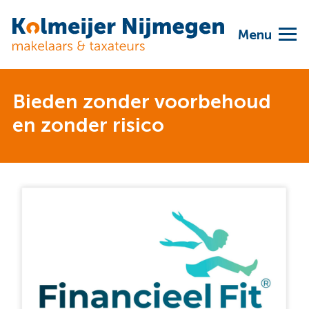
Menu
Bieden zonder voorbehoud
en zonder risico