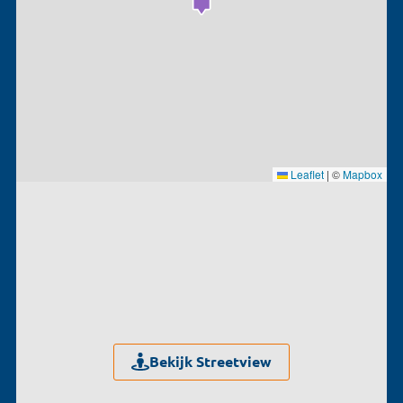
Leaflet
|
©
Mapbox
Bekijk Streetview