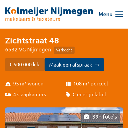
Menu
Zichtstraat 48
6532 VG Nijmegen
Verkocht
€ 500.000 k.k.
Maak een afspraak
2
2
95 m
wonen
108 m
perceel
4
slaapkamers
C
energielabel
39+ foto's