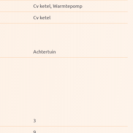
Cv ketel, Warmtepomp
Cv ketel
Achtertuin
3
9