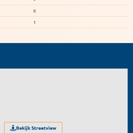
6
1
Bekijk Streetview