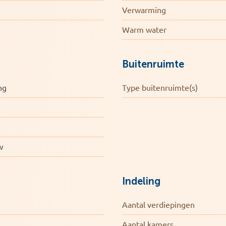
Verwarming
Warm water
Buitenruimte
ng
Type buitenruimte(s)
w
Indeling
Aantal verdiepingen
Aantal kamers