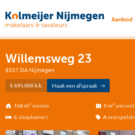
Aanbod
Willemsweg 23
6531 DA Nijmegen
€ 695.000 k.k.
Maak een afspraak
2
2
168 m
wonen
0 m
perceel
6
slaapkamers
A
energielab