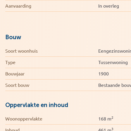
Aanvaarding
In overleg
Bouw
Soort woonhuis
Eengezinswoni
Type
Tussenwoning
Bouwjaar
1900
Soort bouw
Bestaande bou
Oppervlakte en inhoud
2
Woonoppervlakte
168 m
3
Inhoud
461 m