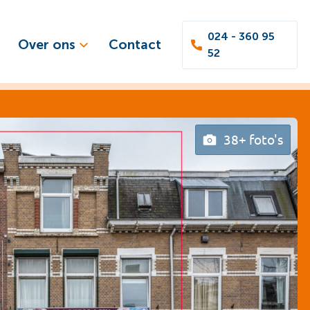
024 - 360 95
Over ons
Contact
52
38+ foto's