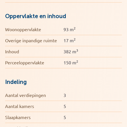
• Geen parkeervergunning nodig
Oppervlakte en inhoud
2
Woonoppervlakte
93 m
2
Overige inpandige ruimte
17 m
3
Inhoud
382 m
2
Perceeloppervlakte
150 m
Indeling
Aantal verdiepingen
3
Aantal kamers
5
Slaapkamers
5