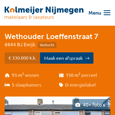
Menu
Wethouder Loeffenstraat 7
6644 BJ Ewijk
Verkocht
€ 330.000 k.k.
Maak een afspraak
2
2
93 m
wonen
150 m
perceel
5
slaapkamers
D
energielabel
40+ foto's