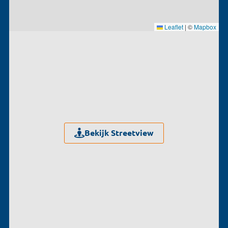
Leaflet
|
©
Mapbox
Bekijk Streetview