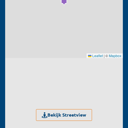
Leaflet
|
©
Mapbox
Bekijk Streetview