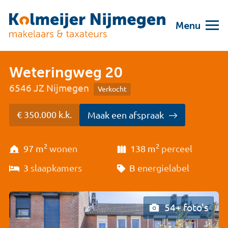
Menu
Weteringweg 20
6546 JZ Nijmegen
Verkocht
€ 350.000 k.k.
Maak een afspraak
2
2
97 m
wonen
138 m
perceel
3
slaapkamers
B
energielabel
54+ foto's