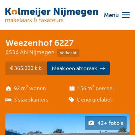
Menu
Weezenhof 6227
6536 AN Nijmegen
Verkocht
€ 365.000 k.k.
Maak een afspraak
2
2
92 m
wonen
156 m
perceel
3
slaapkamers
C
energielabel
42+ foto's