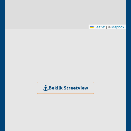
Leaflet
|
©
Mapbox
Bekijk Streetview