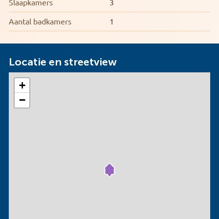
Slaapkamers
3
Aantal badkamers
1
Locatie en streetview
+
−