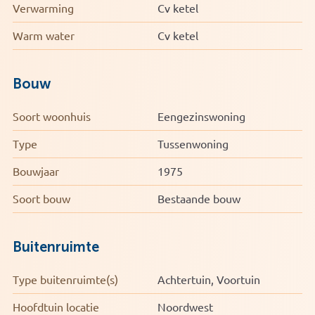
• C.V.-combiketel (Nefit 2012)
Verwarming
Cv ketel
• Vrijstaande stenen garage
Warm water
Cv ketel
Bouw
Soort woonhuis
Eengezinswoning
Type
Tussenwoning
Bouwjaar
1975
Soort bouw
Bestaande bouw
Buitenruimte
Type buitenruimte(s)
Achtertuin, Voortuin
Hoofdtuin locatie
Noordwest