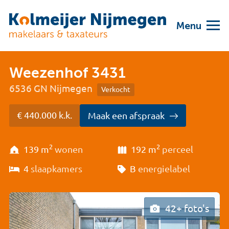
Menu
Weezenhof 3431
6536 GN Nijmegen
Verkocht
€ 440.000 k.k.
Maak een afspraak
2
2
139 m
wonen
192 m
perceel
4
slaapkamers
B
energielabel
42+ foto's