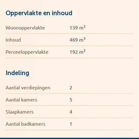
– Inhoud ca. 469 m³
– Woonoppervlakte ca. 139 m²
Oppervlakte en inhoud
– Ruime, luxe, open keuken
– Eerste verdieping voorzien kunststof kozijnen
2
Woonoppervlakte
139 m
3
Inhoud
469 m
2
Perceeloppervlakte
192 m
Indeling
Aantal verdiepingen
2
Aantal kamers
5
Slaapkamers
4
Aantal badkamers
1