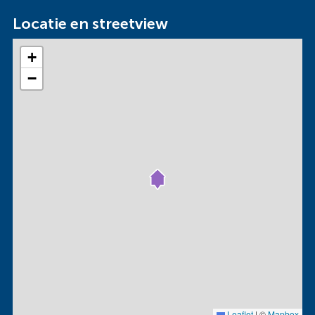
Locatie en streetview
+
−
Leaflet
|
©
Mapbox