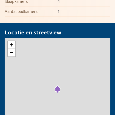
Slaapkamers
4
Aantal badkamers
1
Locatie en streetview
+
−