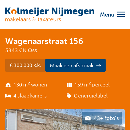
Menu
Wagenaarstraat 156
5343 CN Oss
€ 300.000 k.k.
Maak een afspraak
2
2
130 m
wonen
159 m
perceel
4
slaapkamers
C
energielabel
43+ foto's