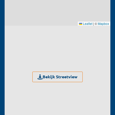
Leaflet
|
©
Mapbox
Bekijk Streetview