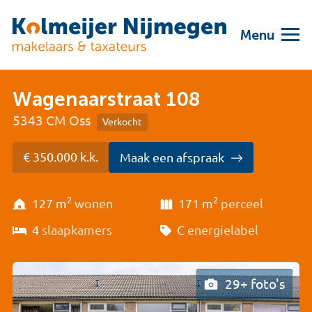
Menu
Wagenaarstraat 108
5343 CM Oss
Verkocht
€ 350.000 k.k.
Maak een afspraak
2
2
127 m
wonen
171 m
perceel
4
slaapkamers
C
energielabel
29+ foto's