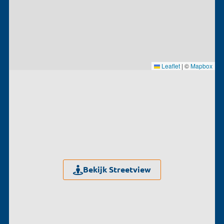
Leaflet
|
©
Mapbox
Bekijk Streetview