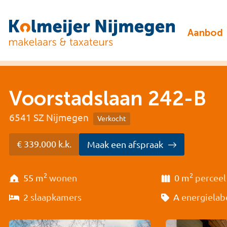
Aanbod
Voorstadslaan 242-B
6541 SZ Nijmegen
Verkocht
€ 339.000 k.k.
Maak een afspraak
2
2
55 m
wonen
0 m
perceel
2
slaapkamers
A
energielab