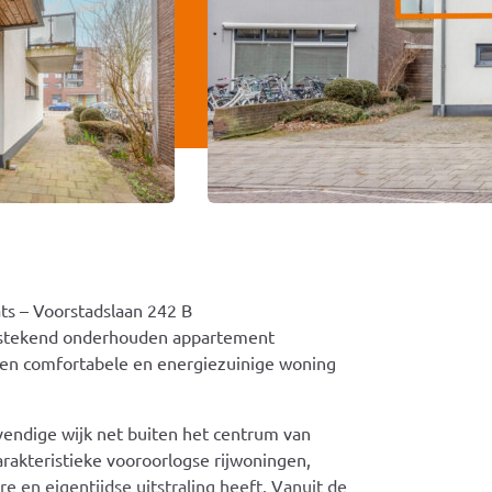
s – Voorstadslaan 242 B
itstekend onderhouden appartement
 Een comfortabele en energiezuinige woning
evendige wijk net buiten het centrum van
rakteristieke vooroorlogse rijwoningen,
en eigentijdse uitstraling heeft. Vanuit de