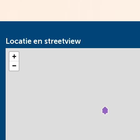
* Overdekte fietsenstalling
* Combiketel Ferroli (2022)
* Warmteterugwinsysteem (WTW) aanwezig
* Actieve VvE (€ 134,- per maand)
Locatie en streetview
+
−