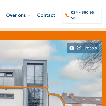
024 - 360 95
Over ons
Contact
52
29+ foto's