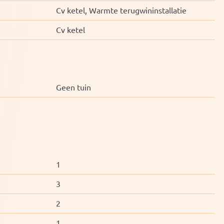
Cv ketel, Warmte terugwininstallatie
Cv ketel
Geen tuin
1
3
2
1