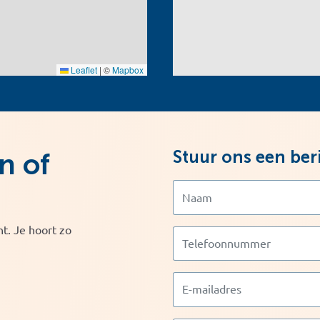
Leaflet
|
©
Mapbox
Stuur ons een ber
n of
t. Je hoort zo