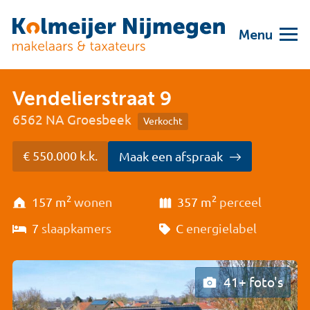
Menu
Vendelierstraat 9
6562 NA Groesbeek
Verkocht
€ 550.000 k.k.
Maak een afspraak
2
2
157 m
wonen
357 m
perceel
7
slaapkamers
C
energielabel
41+ foto's