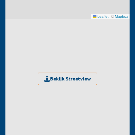
Leaflet
|
©
Mapbox
Bekijk Streetview