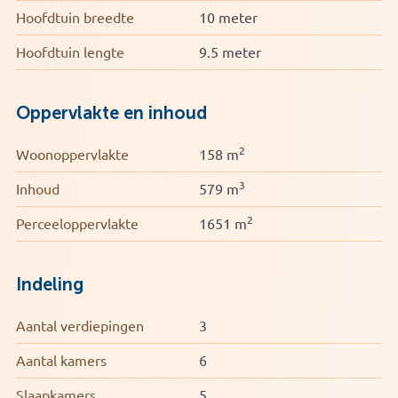
Hoofdtuin breedte
10 meter
Bijzonderheden
Hoofdtuin lengte
9.5 meter
• Woonoppervlakte: ca. 158 m²
• Privédakterras aanwezig
• Achtertuin van ca. 65 m² op het westen
Oppervlakte en inhoud
• Vijf slaapkamers
• Twee aparte toiletten
2
Woonoppervlakte
158 m
• Twee parkeerplaatsen op het mandelige binnenterrein
3
Inhoud
579 m
• Volledig geïsoleerd en voorzien van HR+-glas
• Energielabel A
2
Perceeloppervlakte
1651 m
• Voorzien van zonnepanelen en airconditioning
• Geen doorgaande weg direct voor de deur
• Speelveld/speeltuin direct voor de woning
Indeling
• Passantenhaven in de directe omgeving
Aantal verdiepingen
3
Aantal kamers
6
Slaapkamers
5