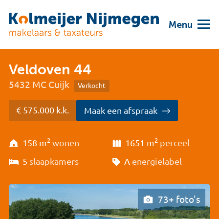
Menu
Veldoven 44
5432 MC Cuijk
Verkocht
€ 575.000 k.k.
Maak een afspraak
2
2
158 m
wonen
1651 m
perceel
5
slaapkamers
A
energielabel
73+ foto's