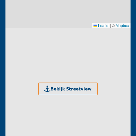
Leaflet
|
©
Mapbox
Bekijk Streetview