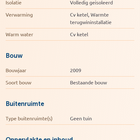
Isolatie
Volledig geisoleerd
Bijzonderheden
* CV-ketel vernieuwd in 2023
Verwarming
Cv ketel, Warmte
* Badkamer gerenoveerd in 2021
terugwininstallatie
* Keuken vernieuwd in 2021
* PVC visgraatvloer uit 2023
Warm water
Cv ketel
* Prachtig uitzicht over de Kraaijenbergse Plassen
* Zonnig balkon op het zuiden
Bouw
* Eigen parkeerplaats en berging
Kortom: een instapklaar appartement op een unieke
Bouwjaar
2009
locatie waar comfort, rust en bereikbaarheid perfect
Soort bouw
Bestaande bouw
samenkomen.
Buitenruimte
Type buitenruimte(s)
Geen tuin
Oppervlakte en inhoud