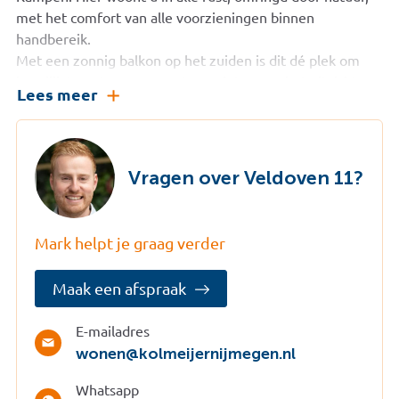
met het comfort van alle voorzieningen binnen
handbereik.
Met een zonnig balkon op het zuiden is dit dé plek om
heerlijk te ontspannen en te genieten van het uitzicht
Lees meer
over het water. Of u nu ’s ochtends rustig wakker wordt
met een kop koffie of ’s avonds de dag afsluit in de zon,
dit appartement biedt het allemaal.
Vragen over Veldoven 11?
Comfort en bereikbaarheid:
Cuijk is een levendige plaats met voorzieningen voor jong
en oud. Op loop- en fietsafstand vindt u een supermarkt
Mark helpt je graag verder
en school, terwijl u met de auto binnen 5 minuten in het
centrum staat. Dankzij de gunstige ligging nabij de A73
Maak een afspraak
bent u bovendien snel onderweg richting Nijmegen of
Venlo. Beide steden zijn ook uitstekend bereikbaar per
trein.
E-mailadres
wonen@kolmeijernijmegen.nl
Indeling:
Het appartement bevindt zich op de eerste verdieping en
Whatsapp