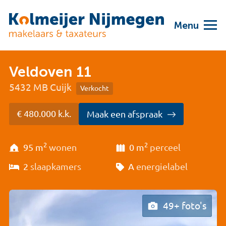
Menu
Veldoven 11
5432 MB Cuijk
Verkocht
€ 480.000 k.k.
Maak een afspraak
2
2
95 m
wonen
0 m
perceel
2
slaapkamers
A
energielabel
49+ foto's