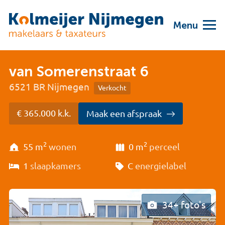
Menu
van Somerenstraat 6
6521 BR Nijmegen
Verkocht
€ 365.000 k.k.
Maak een afspraak
2
2
55 m
wonen
0 m
perceel
1
slaapkamers
C
energielabel
34+ foto's