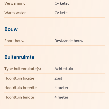
Verwarming
Cv ketel
* Open keuken met diverse apparatuur
* Gelegen in de populaire wijk Altrade
Warm water
Cv ketel
* Op loopafstand van het centrum en station
Een sfeervolle benedenwoning op een toplocatie in
Bouw
Nijmegen-Oost. Ideaal voor wie de levendigheid van de
stad wil combineren met comfortabel wonen in een
Soort bouw
Bestaande bouw
rustige straat.
Buitenruimte
Type buitenruimte(s)
Achtertuin
Hoofdtuin locatie
Zuid
Hoofdtuin breedte
4 meter
Hoofdtuin lengte
4 meter