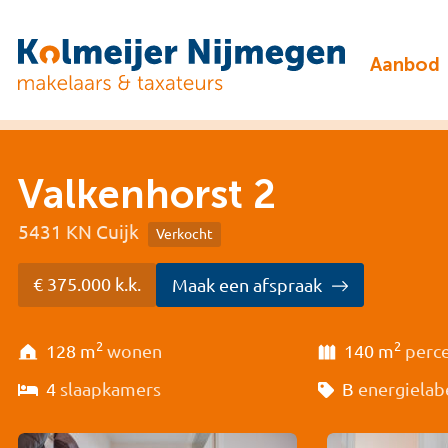
Aanbod
Valkenhorst 2
5431 KN Cuijk
Verkocht
€ 375.000 k.k.
Maak een afspraak
2
2
128 m
wonen
140 m
perc
4
slaapkamers
B
energielab