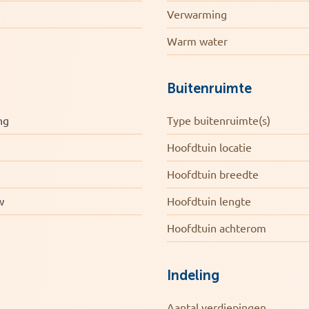
Verwarming
nelen | Dakpannen recent vernieuwd
Warm water
Buitenruimte
ng
Type buitenruimte(s)
Hoofdtuin locatie
Hoofdtuin breedte
w
Hoofdtuin lengte
Hoofdtuin achterom
Indeling
Aantal verdiepingen