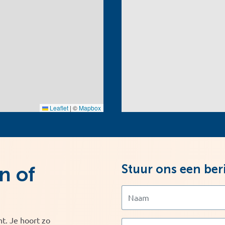
Leaflet
|
©
Mapbox
Stuur ons een ber
n of
t. Je hoort zo