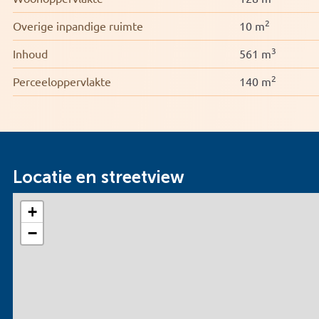
2
Overige inpandige ruimte
10 m
3
Inhoud
561 m
2
Perceeloppervlakte
140 m
Locatie en streetview
+
−