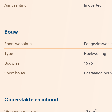
Bouwjaar 1976 | Energielabel B (geldig tot 19 11 2035)
Aanvaarding
In overleg
Cv ketel Nefit Proline NxT uit 2022 eigendom | 10 zonnepa
Bouw
Soort woonhuis
Eengezinswoni
Type
Hoekwoning
Bouwjaar
1976
Soort bouw
Bestaande bou
Oppervlakte en inhoud
2
Woonoppervlakte
128 m