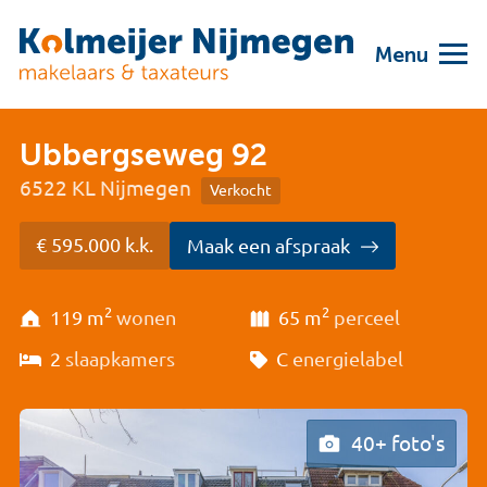
Menu
Ubbergseweg 92
6522 KL Nijmegen
Verkocht
€ 595.000 k.k.
Maak een afspraak
2
2
119 m
wonen
65 m
perceel
2
slaapkamers
C
energielabel
40+ foto's