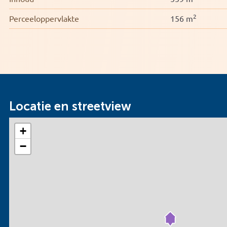
2
Perceeloppervlakte
156 m
Locatie en streetview
+
−