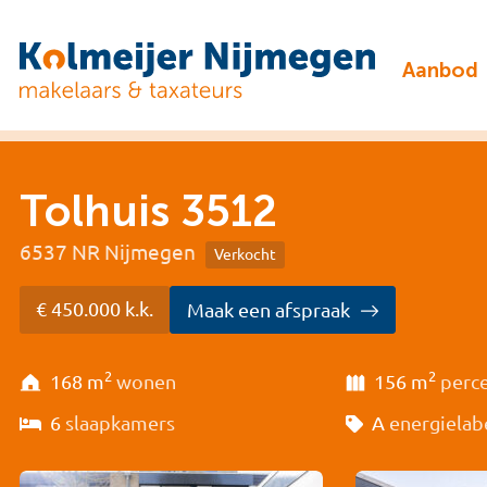
Aanbod
Tolhuis 3512
6537 NR Nijmegen
Verkocht
€ 450.000 k.k.
Maak een afspraak
2
2
168 m
wonen
156 m
perc
6
slaapkamers
A
energielab