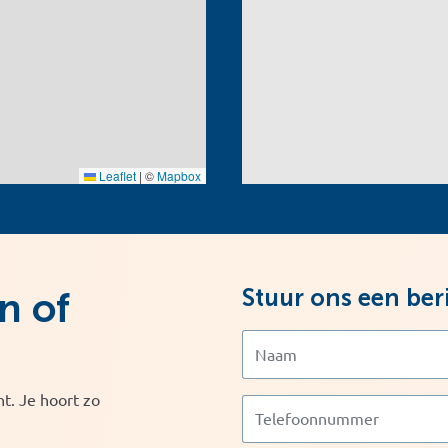
Leaflet
|
©
Mapbox
Stuur ons een ber
n of
t. Je hoort zo