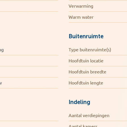
vormt een volwaardige extra woonlaag. Hier
Verwarming
 de achterzijde beschikt over een badkamer-
t opgeknapte badkamer beschikt over een
Warm water
en een derde toilet.
Buitenruimte
ng
Type buitenruimte(s)
Hoofdtuin locatie
Hoofdtuin breedte
w
Hoofdtuin lengte
Indeling
Aantal verdiepingen
Aantal kamers