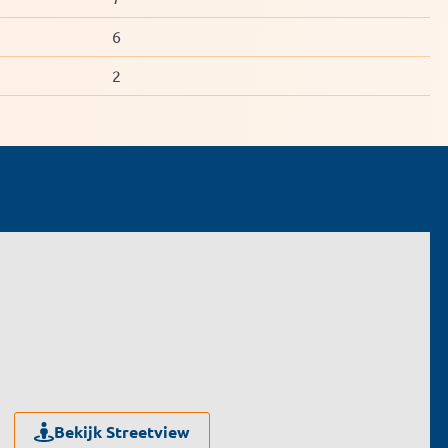
6
2
Bekijk Streetview