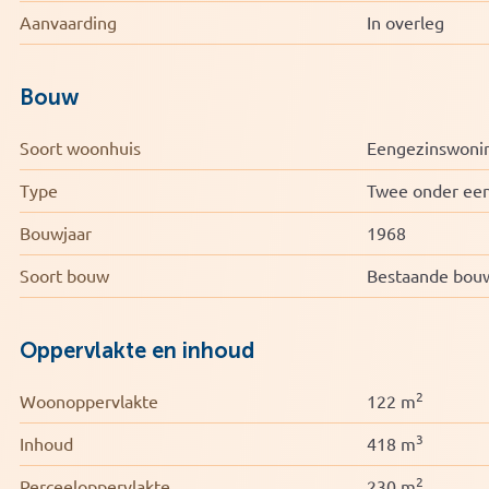
– Woonoppervlakte: ca. 122 m²
Aanvaarding
In overleg
– Perceeloppervlakte: 230 m²
– Energielabel B
– Vijf slaapkamers (waarvan twee op zolder)
Bouw
– Garage en ruime tuin
– Op loopafstand van de Mookerheide
Soort woonhuis
Eengezinswoni
Kortom: een ruime en complete woning op een rustige locati
Type
Twee onder ee
wonen.
Bouwjaar
1968
Soort bouw
Bestaande bou
Oppervlakte en inhoud
2
Woonoppervlakte
122 m
3
Inhoud
418 m
2
Perceeloppervlakte
230 m