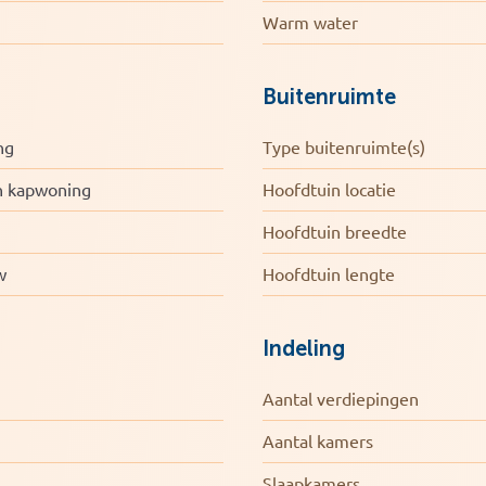
Warm water
Buitenruimte
ng
Type buitenruimte(s)
e, met alle ingrediënten voor comfortabel
n kapwoning
Hoofdtuin locatie
Hoofdtuin breedte
w
Hoofdtuin lengte
Indeling
Aantal verdiepingen
Aantal kamers
Slaapkamers