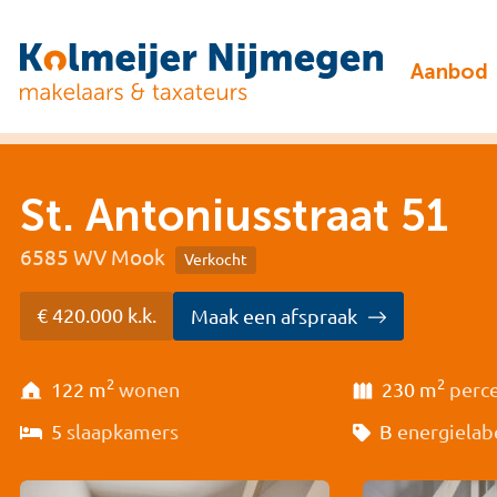
Aanbod
St. Antoniusstraat 51
6585 WV Mook
Verkocht
€ 420.000 k.k.
Maak een afspraak
2
2
122 m
wonen
230 m
perc
5
slaapkamers
B
energielab