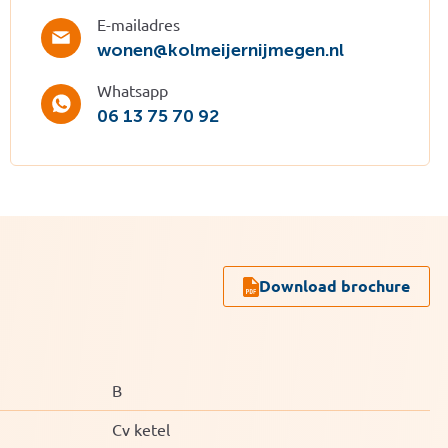
E-mailadres
wonen@kolmeijernijmegen.nl
Whatsapp
06 13 75 70 92
Download brochure
B
Cv ketel