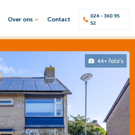
024 - 360 95
Over ons
Contact
52
44+ foto's