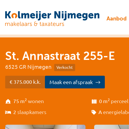
Aanbod
St. Annastraat 255-E
6525 GR Nijmegen
Verkocht
€ 375.000 k.k.
Maak een afspraak
2
2
75 m
wonen
0 m
perceel
2
slaapkamers
A
energielab