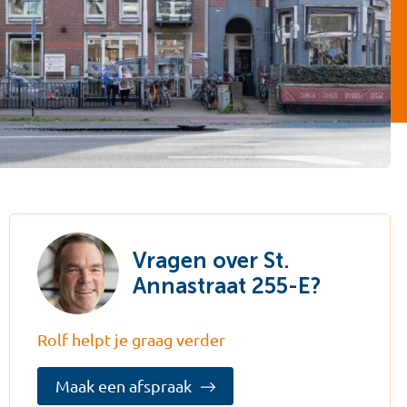
Vragen over St.
Annastraat 255-E?
Rolf helpt je graag verder
Maak een afspraak