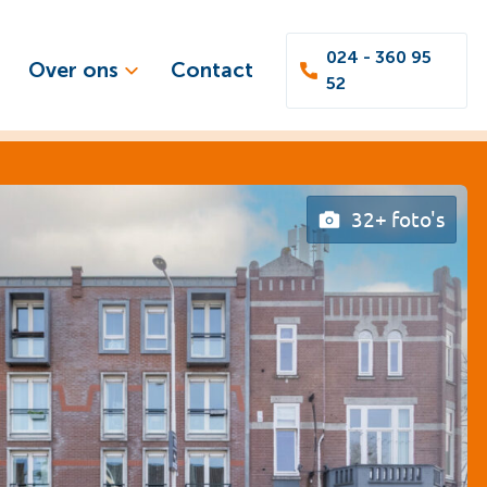
024 - 360 95
Over ons
Contact
52
32+ foto's