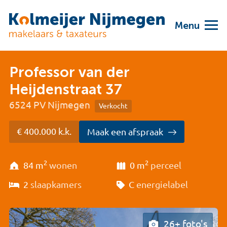
Menu
Professor van der
Heijdenstraat 37
6524 PV Nijmegen
Verkocht
€ 400.000 k.k.
Maak een afspraak
2
2
84 m
wonen
0 m
perceel
2
slaapkamers
C
energielabel
26+ foto's