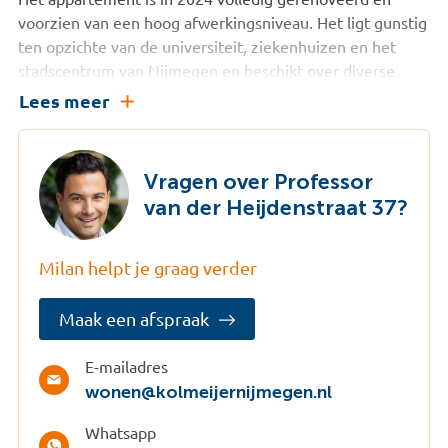
voorzien van een hoog afwerkingsniveau. Het ligt gunstig
ten opzichte van de universiteit, ziekenhuizen en het
stadscentrum van Nijmegen en beschikt over diverse
eetgelegenheden en winkelvoorzieningen op
Lees meer
loopafstand.
Indeling:
Vragen over Professor
Begane grond:
van der Heijdenstraat 37?
Gemeenschappelijke entree met brievenbussen,
intercom en trappenhuis.
Milan helpt je graag verder
Tweede woonlaag:
Entree naar het appartement met een ruime hal,
Maak een afspraak
voorzien van een fraaie visgraatparketvloer en een
modern toilet met fonteintje. Vanuit de centrale hal zijn
E-mailadres
alle ruimtes te bereiken. Via de mooie zwarte
wonen@kolmeijernijmegen.nl
taatsdeuren komen we in de woonkamer. De woonkamer
is ruim opgezet en voorzien van dezelfde visgraatvloer.
Whatsapp