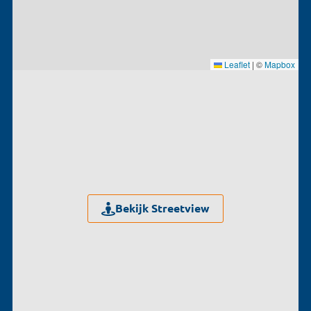
Leaflet
|
©
Mapbox
Bekijk Streetview