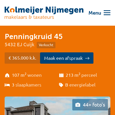
Menu
Penningkruid 45
5432 EJ Cuijk
Verkocht
€ 365.000 k.k.
Maak een afspraak
2
2
107 m
wonen
213 m
perceel
3
slaapkamers
B
energielabel
44+ foto's