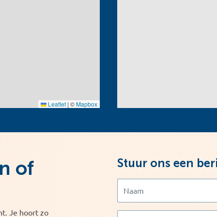
Leaflet
|
©
Mapbox
Stuur ons een ber
n of
t. Je hoort zo