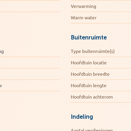
Verwarming
edeeld. Hier is voldoende plek om één of
oning eenvoudig kan meegroeien met je
Warm water
Buitenruimte
ng
Type buitenruimte(s)
Hoofdtuin locatie
Hoofdtuin breedte
jkheden
w
Hoofdtuin lengte
Hoofdtuin achterom
Indeling
Aantal verdiepingen