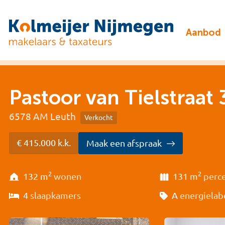
Aanbod
Pastoor van Tielstraat 
6578 AM Leuth
Verkocht
€ 415.000 k.k.
Maak een afspraak
2
2
132 m
wonen
131 m
perc
4
slaapkamers
A
energielab