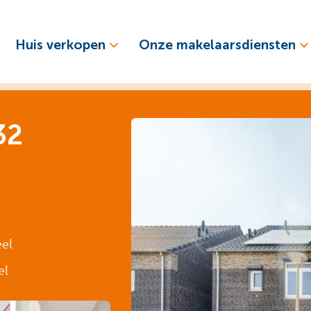
Huis verkopen
Onze makelaarsdiensten
32
eel
el