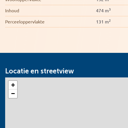
3
Inhoud
474 m
2
Perceeloppervlakte
131 m
Locatie en streetview
+
−