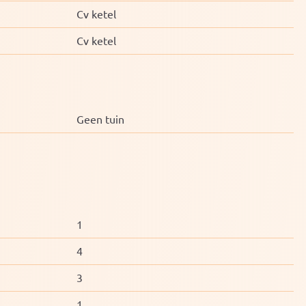
Cv ketel
Cv ketel
Geen tuin
1
4
3
1