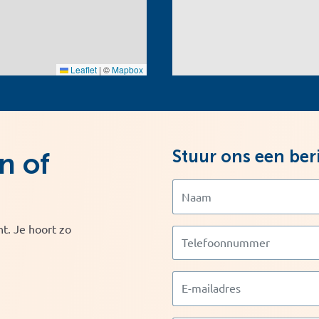
Leaflet
|
©
Mapbox
Stuur ons een ber
n of
t. Je hoort zo