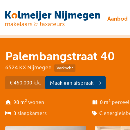
Aanbod
Palembangstraat 40
6524 KX Nijmegen
Verkocht
€ 450.000 k.k.
Maak een afspraak
2
2
98 m
wonen
0 m
perceel
3
slaapkamers
C
energielab