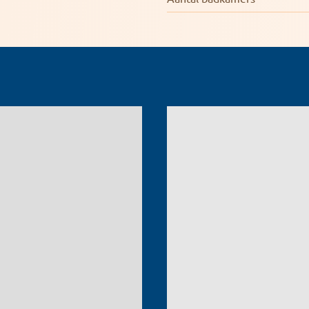
van de kleur aanpasbaar is, wat zorgt voor een
jnen met inzethorren, wat zorgt voor veel
van het complex
n juni 2026 wordt er gestart aan de