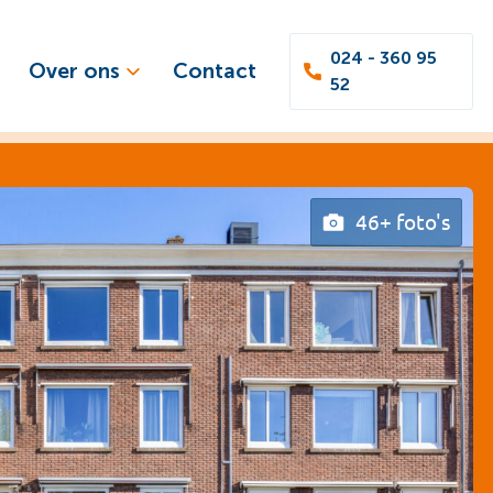
024 - 360 95
Over ons
Contact
52
46+ foto's