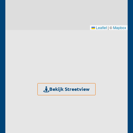
Leaflet
|
©
Mapbox
Bekijk Streetview