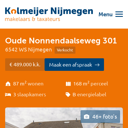
Menu
Oude Nonnendaalseweg 301
6542 WS Nijmegen
Verkocht
€ 489.000 k.k.
Maak een afspraak
2
2
87 m
wonen
168 m
perceel
3
slaapkamers
B
energielabel
46+ foto's