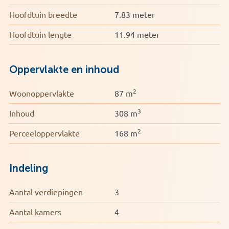
Parkeren is in de straat mogelijk met een
parkeervergunning.
Hoofdtuin breedte
7.83 meter
Bijzonderheden
Hoofdtuin lengte
11.94 meter
• Bouwjaar 2003
• Woonoppervlakte circa 87 m²
Oppervlakte en inhoud
• Perceeloppervlakte 168 m²
• Drie slaapkamers
2
Woonoppervlakte
87 m
• Achtertuin op het zuidwesten, bijna 12 meter diep
• Overkapping en ruime vrijstaande berging
3
Inhoud
308 m
• Twee airconditioningsystemen op de eerste verdieping,
geplaatst in juni 2026
2
Perceeloppervlakte
168 m
• Energielabel B
• Nefit ProLine NxT cv ketel uit 2023, lease ketel
Indeling
Aantal verdiepingen
3
Aantal kamers
4