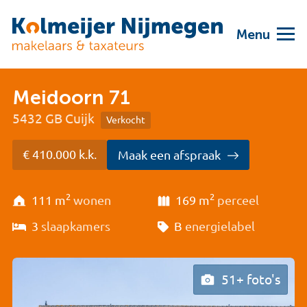
Menu
Meidoorn 71
5432 GB Cuijk
Verkocht
€ 410.000 k.k.
Maak een afspraak
2
2
111 m
wonen
169 m
perceel
3
slaapkamers
B
energielabel
51+ foto's