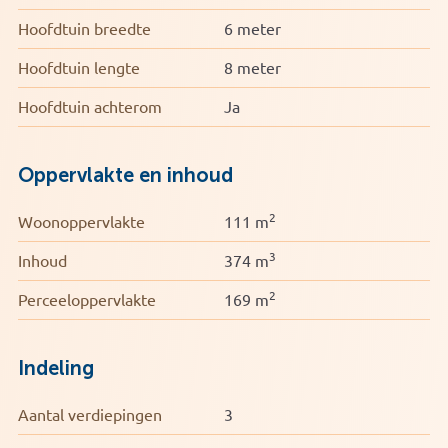
Bouwjaar: 1987
Hoofdtuin breedte
6 meter
Energielabel B
Hoofdtuin lengte
8 meter
Volledig geïsoleerd en voorzien van HR-glas
Zonnepanelen aanwezig
Hoofdtuin achterom
Ja
Garage voorzien van water en elektra
Oppervlakte en inhoud
2
Woonoppervlakte
111 m
3
Inhoud
374 m
2
Perceeloppervlakte
169 m
Indeling
Aantal verdiepingen
3