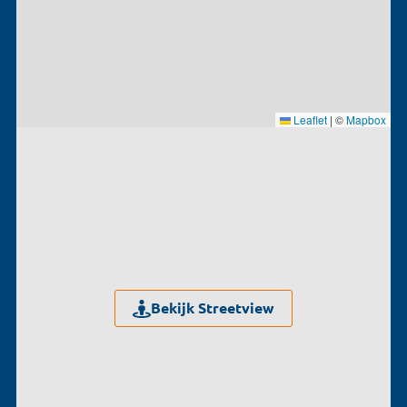
Leaflet
|
©
Mapbox
Bekijk Streetview