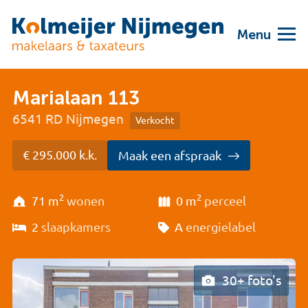
Menu
Marialaan 113
6541 RD Nijmegen
Verkocht
€ 295.000 k.k.
Maak een afspraak
2
2
71 m
wonen
0 m
perceel
2
slaapkamers
A
energielabel
30+ foto's