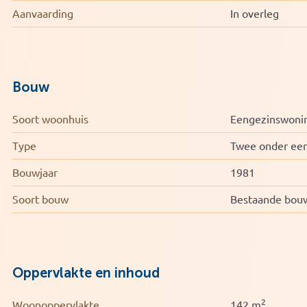
Perceel: 196 m² | Bouwjaar: 1981
Aanvaarding
In overleg
Energielabel: C
onder dubbel en triple glas HR++ HR+++
eerste verdieping triple HR+++
zolder dubbel HR++
Bouw
Soort woonhuis
Eengezinswoni
Type
Twee onder ee
Bouwjaar
1981
Soort bouw
Bestaande bou
Oppervlakte en inhoud
2
Woonoppervlakte
142 m