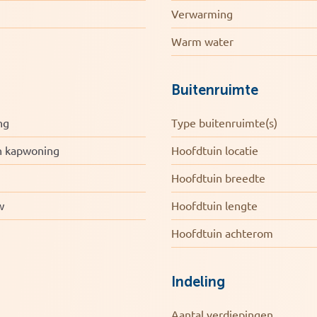
Verwarming
Warm water
Buitenruimte
ng
Type buitenruimte(s)
n kapwoning
Hoofdtuin locatie
Hoofdtuin breedte
w
Hoofdtuin lengte
Hoofdtuin achterom
Indeling
Aantal verdiepingen