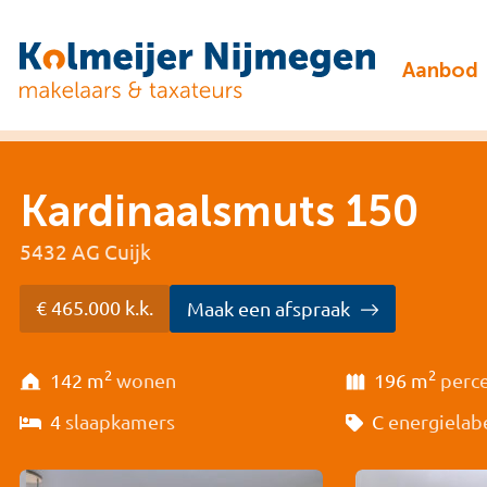
Aanbod
Kardinaalsmuts 150
5432 AG Cuijk
€ 465.000 k.k.
Maak een afspraak
2
2
142 m
wonen
196 m
perc
4
slaapkamers
C
energielab