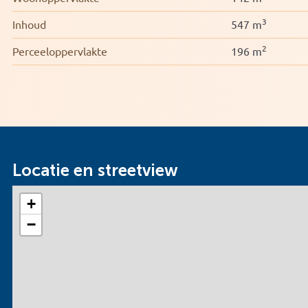
3
Inhoud
547 m
2
Perceeloppervlakte
196 m
Locatie en streetview
+
−