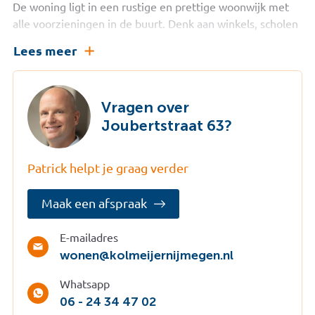
De woning ligt in een rustige en prettige woonwijk met
alle voorzieningen in de buurt. Denk aan winkels, scholen
en sportvoorzieningen. Ook het centrum van Nijmegen is
Lees meer
goed bereikbaar, net als de uitvalswegen richting andere
steden. Hier woon je rustig, maar toch centraal.
Indeling
Vragen over
Begane grond:
Joubertstraat 63?
Entree, hal met toegang tot de provisiekelder en de
woonkamer. De woonkamer is licht en staat in verbinding
Patrick helpt je graag verder
met de keuken aan de achterzijde. De keuken is
eenvoudig maar sfeervol en biedt toegang tot de
Maak een afspraak
achtertuin.
De achtertuin is fraai aangelegd en ligt gunstig op de zon
E-mailadres
(oost/zuid). Dankzij de diepte van ca. 12 meter is er altijd
wonen@kolmeijernijmegen.nl
wel een plekje in de zon of schaduw te vinden. Via de tuin
bereik je de garage en de oprit, ideaal voor hobbyisten of
Whatsapp
voor het parkeren op eigen terrein.
06 - 24 34 47 02