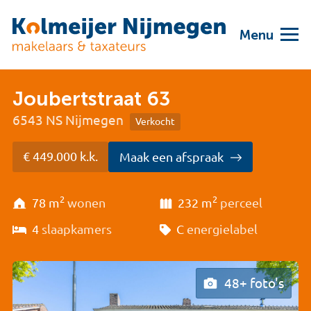
Menu
Joubertstraat 63
6543 NS Nijmegen
Verkocht
€ 449.000 k.k.
Maak een afspraak
2
2
78 m
wonen
232 m
perceel
4
slaapkamers
C
energielabel
48+ foto's