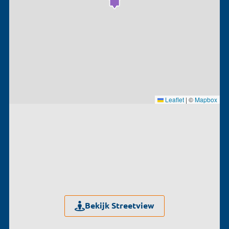
Leaflet
|
©
Mapbox
Bekijk Streetview