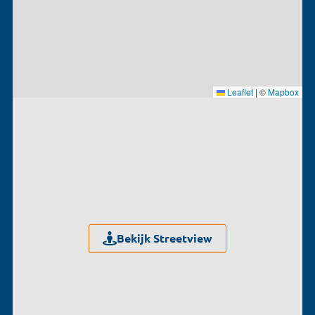
Leaflet
|
©
Mapbox
Bekijk Streetview