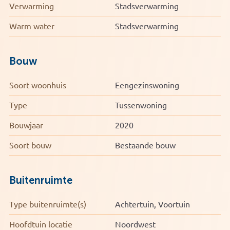
Bijzonderheden:
Verwarming
Stadsverwarming
• Bouwjaar 2020
• Woonoppervlakte ca. 162 m²
Warm water
Stadsverwarming
• Inhoud ca. 582 m³
• Volledig geïsoleerd
Bouw
• Energielabel A
• Begane grond voorzien van vloerverwarming
Soort woonhuis
Eengezinswoning
• Vrijstaande houten berging en eigen parkeerplaats
• 9 zonnepanelen
Type
Tussenwoning
Bouwjaar
2020
Soort bouw
Bestaande bouw
Buitenruimte
Type buitenruimte(s)
Achtertuin, Voortuin
Hoofdtuin locatie
Noordwest