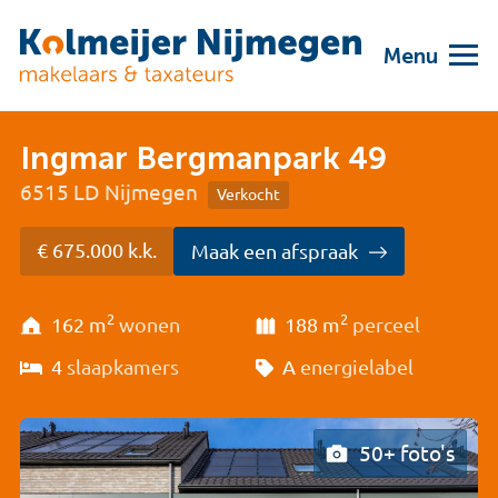
Menu
Ingmar Bergmanpark 49
6515 LD Nijmegen
Verkocht
€ 675.000 k.k.
Maak een afspraak
2
2
162 m
wonen
188 m
perceel
4
slaapkamers
A
energielabel
50+ foto's