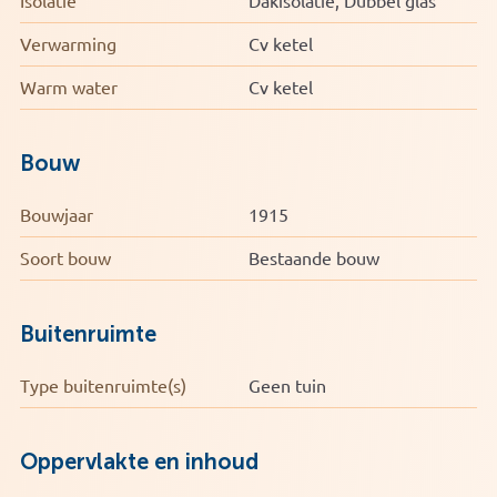
Isolatie
Dakisolatie, Dubbel glas
* Voorzien van dakisolatie en dubbel glas
* Voorzien van nieuwe dakramen met HR++ glas
Verwarming
Cv ketel
Warm water
Cv ketel
Bouw
Bouwjaar
1915
Soort bouw
Bestaande bouw
Buitenruimte
Type buitenruimte(s)
Geen tuin
Oppervlakte en inhoud