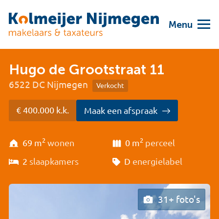
Menu
Hugo de Grootstraat 11
6522 DC Nijmegen
Verkocht
€ 400.000 k.k.
Maak een afspraak
2
2
69 m
wonen
0 m
perceel
2
slaapkamers
D
energielabel
31+ foto's