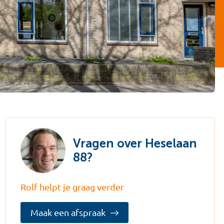
Vragen over Heselaan
88?
Rolf helpt je graag verder
Maak een afspraak