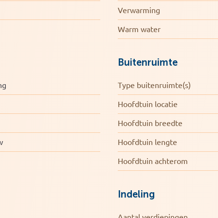
 verdieping die zich uitstekend leent voor
Verwarming
n thuiswerkplek of een hobbyruimte.
Warm water
bergruimte.
Buitenruimte
ng
Type buitenruimte(s)
Hoofdtuin locatie
Hoofdtuin breedte
w
Hoofdtuin lengte
eëren van 2 slaapkamers
hterom
Hoofdtuin achterom
Indeling
Aantal verdiepingen