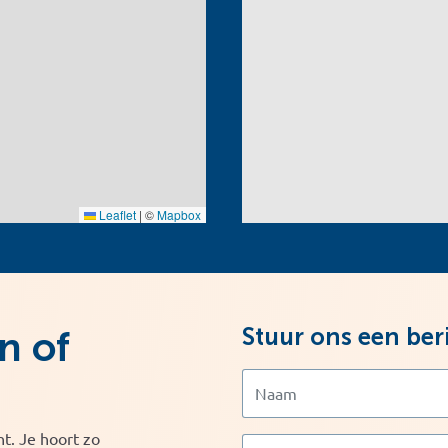
Leaflet
|
©
Mapbox
Stuur ons een ber
n of
t. Je hoort zo