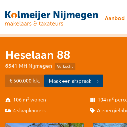
Aanbod
Heselaan 88
6541 MH Nijmegen
Verkocht
€ 500.000 k.k.
Maak een afspraak
2
2
106 m
wonen
104 m
perc
4
slaapkamers
A
energielab