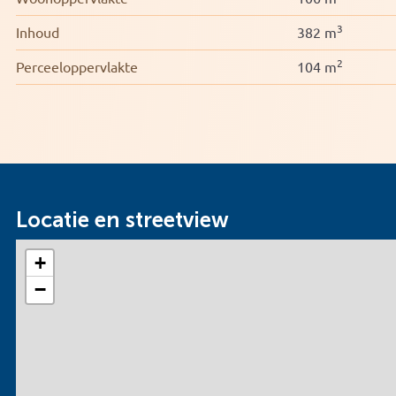
3
Inhoud
382 m
2
Perceeloppervlakte
104 m
Locatie en streetview
+
−