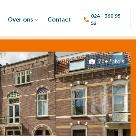
024 - 360 95
Over ons
Contact
52
70+ foto's