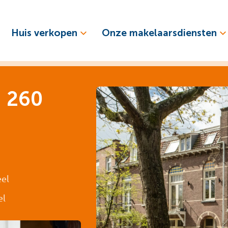
Huis verkopen
Onze makelaarsdiensten
 260
eel
el