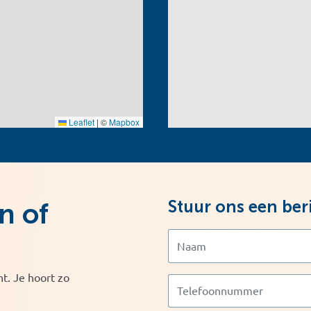
Leaflet
|
©
Mapbox
Stuur ons een ber
n of
t. Je hoort zo