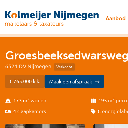
Aanbod
Groesbeeksedwarsweg
6521 DV Nijmegen
Verkocht
€ 765.000 k.k.
Maak een afspraak
2
2
173 m
wonen
195 m
perc
4
slaapkamers
C
energielab