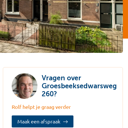
Vragen over
Groesbeeksedwarsweg
260?
Rolf helpt je graag verder
Maak een afspraak