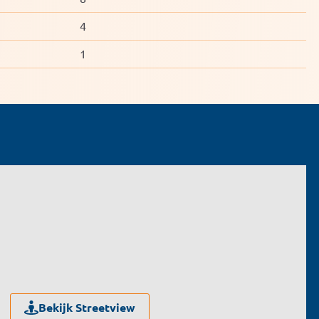
4
1
Bekijk Streetview