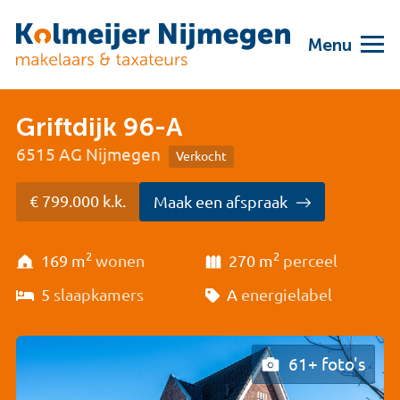
Menu
Griftdijk 96-A
6515 AG Nijmegen
Verkocht
€ 799.000 k.k.
Maak een afspraak
2
2
169 m
wonen
270 m
perceel
5
slaapkamers
A
energielabel
61+ foto's