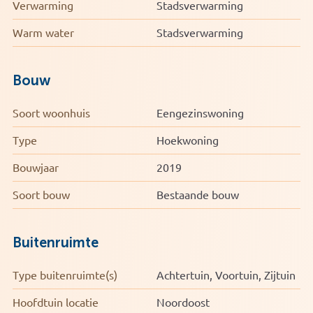
slaapkamers, slaapkamer 4 (ca. 17 m²) en slaapkamer 5
Verwarming
Stadsverwarming
(ca. 15 m²). Dankzij de goede lichtinval en afmetingen zijn
Warm water
Stadsverwarming
deze kamers uitstekend geschikt als werk-, slaap- of
hobbyruimte.
Bouw
Bijzonderheden:
• Bouwjaar 2019
Soort woonhuis
Eengezinswoning
• Woonoppervlakte ca. 169 m²
• Inhoud ca. 616 m³
Type
Hoekwoning
• Volledig geïsoleerd
• Energielabel A
Bouwjaar
2019
• Airco aanwezig
Soort bouw
Bestaande bouw
• Moderne keuken met kookeiland
Buitenruimte
Type buitenruimte(s)
Achtertuin, Voortuin, Zijtuin
Hoofdtuin locatie
Noordoost