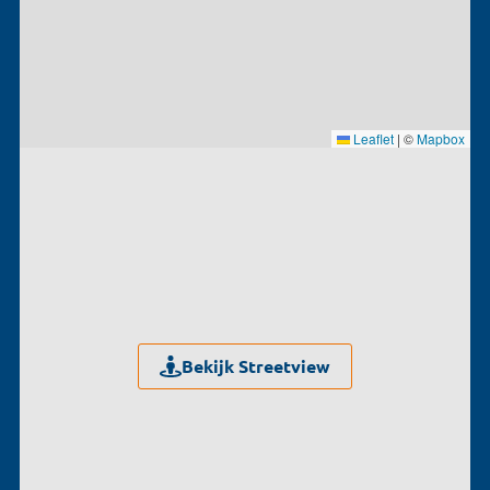
Leaflet
|
©
Mapbox
Bekijk Streetview