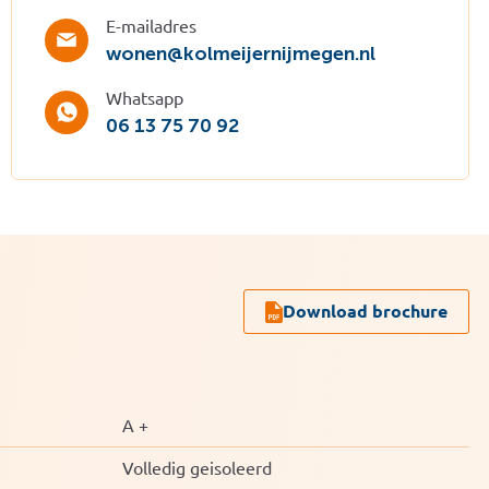
E-mailadres
wonen@kolmeijernijmegen.nl
Whatsapp
06 13 75 70 92
Download brochure
A +
Volledig geisoleerd