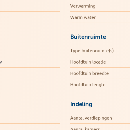
Verwarming
Warm water
e woning is volledig geïsoleerd en uitgerust
mfortabel wonen, lage energielasten en
Buitenruimte
Type buitenruimte(s)
94)
w
Hoofdtuin locatie
Hoofdtuin breedte
00,-)
Hoofdtuin lengte
Indeling
Aantal verdiepingen
en – op een plek met een verhaal.
Aantal kamers