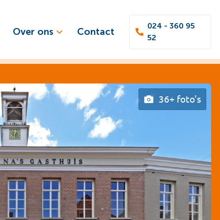
024 - 360 95
Over ons
Contact
52
36+ foto's