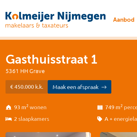
Aanbod
Gasthuisstraat 1
5361 HH Grave
€ 450.000 k.k.
Maak een afspraak
2
2
93 m
wonen
749 m
perc
2
slaapkamers
A +
energiel