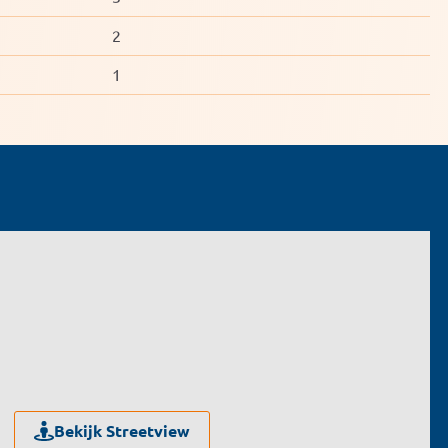
2
1
Bekijk Streetview