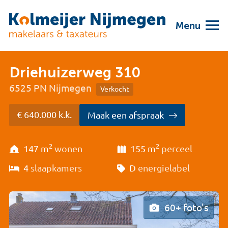
Menu
Driehuizerweg 310
6525 PN Nijmegen
Verkocht
€ 640.000 k.k.
Maak een afspraak
2
2
147 m
wonen
155 m
perceel
4
slaapkamers
D
energielabel
60+ foto's