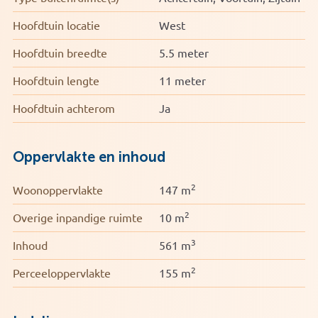
• Energielabel D
Hoofdtuin locatie
West
Hoofdtuin breedte
5.5 meter
Hoofdtuin lengte
11 meter
Hoofdtuin achterom
Ja
Oppervlakte en inhoud
2
Woonoppervlakte
147 m
2
Overige inpandige ruimte
10 m
3
Inhoud
561 m
2
Perceeloppervlakte
155 m