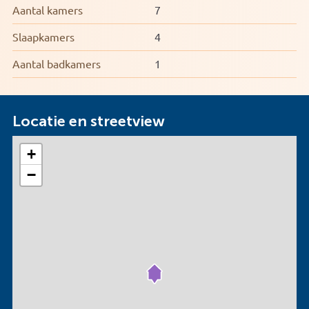
Aantal kamers
7
• Energielabel A++
• Ruime kelder met veel gebruiksmogelijkheden
Slaapkamers
4
• Garage en oprit voor 2 auto’s
• Hybride warmtepomp uit 2024 en 26 zonnepanelen in
Aantal badkamers
1
eigendom
Locatie en streetview
+
−