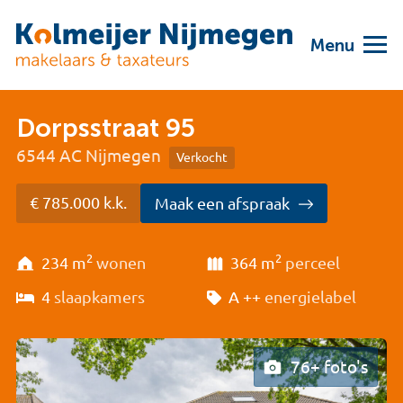
Menu
Dorpsstraat 95
6544 AC Nijmegen
Verkocht
€ 785.000 k.k.
Maak een afspraak
2
2
234 m
wonen
364 m
perceel
4
slaapkamers
A ++
energielabel
76+ foto's