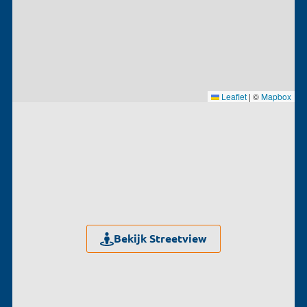
Leaflet
|
©
Mapbox
Bekijk Streetview