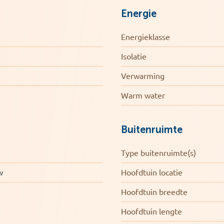
Energie
dit moment in gebruik is als slaapkamer.
en zonnige stadstuin die vanuit de keuken
Energieklasse
Isolatie
Verwarming
Warm water
Buitenruimte
Type buitenruimte(s)
w
Hoofdtuin locatie
Hoofdtuin breedte
Hoofdtuin lengte