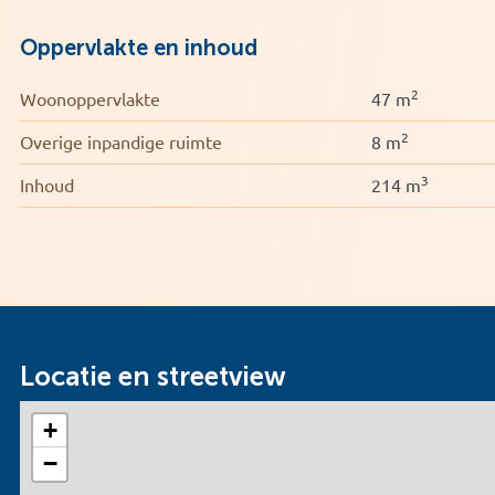
Oppervlakte en inhoud
2
Woonoppervlakte
47 m
2
Overige inpandige ruimte
8 m
3
Inhoud
214 m
Locatie en streetview
+
−