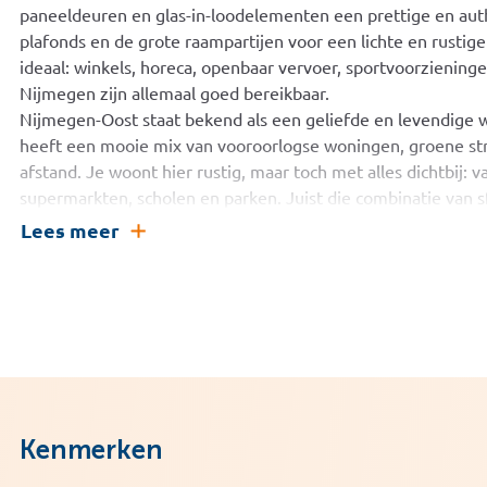
paneeldeuren en glas-in-loodelementen een prettige en auth
plafonds en de grote raampartijen voor een lichte en rustig
ideaal: winkels, horeca, openbaar vervoer, sportvoorzienin
Nijmegen zijn allemaal goed bereikbaar.
Nijmegen-Oost staat bekend als een geliefde en levendige
heeft een mooie mix van vooroorlogse woningen, groene str
afstand. Je woont hier rustig, maar toch met alles dichtbij: v
supermarkten, scholen en parken. Juist die combinatie van s
Nijmegen-Oost al jarenlang een populaire plek om te wonen
Lees meer
Indeling: Via de entree kom je binnen in de hal vanwaar je t
Aan de rechterzijde ligt de woonkamer, een ruimte met veel
voorzijde. Er is voldoende plek voor een comfortabele zitho
in-lood deuren mooi verbonden met de woonkamer. Deze rui
genoeg plaats voor een ruime eettafel. De keuken is voorzi
een combi-oven, koel-/vriescombinatie en een vaatwasser. N
modern afgewerkt en beschikt over een douche, toilet en wa
Kenmerken
natuurlijke lichtinval en ventilatie aanwezig. Aan de andere
witgoedaansluiting. Deze ruimte wordt op dit moment gebrui