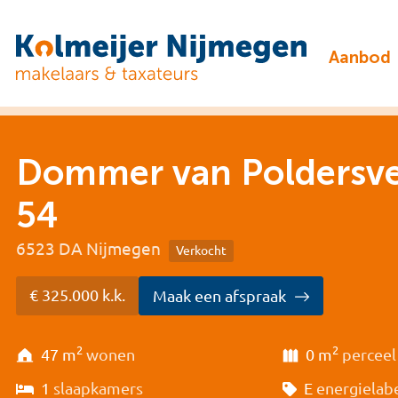
Aanbod
Dommer van Poldersv
54
6523 DA Nijmegen
Verkocht
€ 325.000 k.k.
Maak een afspraak
2
2
47 m
wonen
0 m
perceel
1
slaapkamers
E
energielab