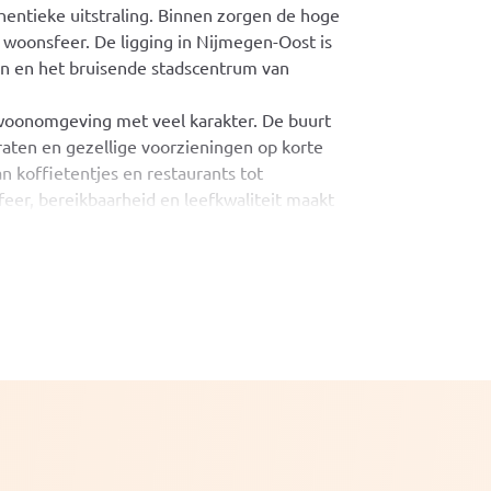
entieke uitstraling. Binnen zorgen de hoge
e woonsfeer. De ligging in Nijmegen-Oost is
gen en het bruisende stadscentrum van
 woonomgeving met veel karakter. De buurt
aten en gezellige voorzieningen op korte
an koffietentjes en restaurants tot
feer, bereikbaarheid en leefkwaliteit maakt
.
oegang hebt tot de verschillende vertrekken.
 lichtinval door de grote ramen aan de
ek. De eetkamer is door de openslaande glas-
mte is het hart van de woning en biedt
en van diverse inbouwapparatuur, waaronder
aast de keuken ligt de badkamer. Deze is
stafelmeubel. Door het raam is er
 zijde bevindt zich een extra kamer met de
kt als inloopkast met werkplek, maar is