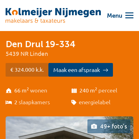
Menu
Den Drul 19-334
5439 NR Linden
€ 324.000 k.k.
Maak een afspraak
2
2
66 m
wonen
240 m
perceel
2
slaapkamers
energielabel
49+ foto's