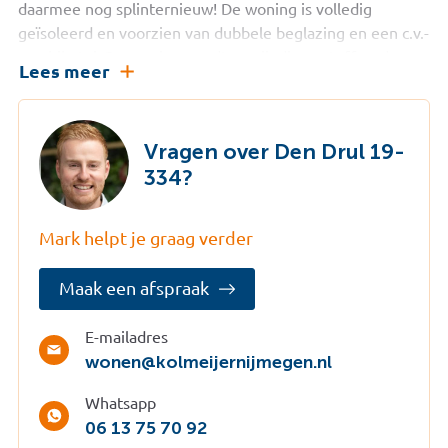
daarmee nog splinternieuw! De woning is volledig
geïsoleerd en voorzien van dubbele beglazing en een c.v.-
combiketel. De woning wordt u volledig gestoffeerd en
Lees meer
gemeubileerd aangeboden zodat het genieten direct kan
beginnen.
Door de ligging aan het water zijn er vele mogelijkheden
Vragen over Den Drul 19-
voor liefhebbers van de watersport en zwemsport.
334?
Anderzijds treft u de uitgestrekte Kraaijenbergse Plassen
en eindeloze kilometers fietspaden en wandelroutes die
Mark helpt je graag verder
reiken tot aan Nijmegen en Limburg. Hierdoor is het ook
voor wandelaars en fietsers een genot om in deze
Maak een afspraak
omgeving te verblijven en te recreëren. Ontdek
daarnaast de vele faciliteiten die het park u te bieden
heeft, zoals een gezellig restaurant, speeltuinen,
E-mailadres
wonen@kolmeijernijmegen.nl
animatie, een zandstrand en aanlegsteigers.
Indeling:
Whatsapp
U komt de woning binnen in een kleine halletje met
06 13 75 70 92