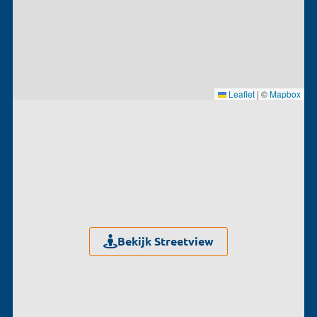
Leaflet
|
©
Mapbox
Bekijk Streetview