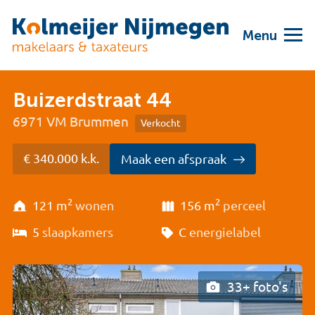
Menu
Buizerdstraat 44
6971 VM Brummen
Verkocht
€ 340.000 k.k.
Maak een afspraak
2
2
121 m
wonen
156 m
perceel
5
slaapkamers
C
energielabel
33+ foto's