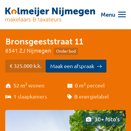
Menu
Bronsgeeststraat 11
6541 ZJ Nijmegen
Onder bod
€ 325.000 k.k.
Maak een afspraak
2
2
52 m
wonen
0 m
perceel
1
slaapkamers
B
energielabel
30+ foto's