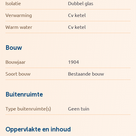
• Woonoppervlakte circa 52 m2
Isolatie
Dubbel glas
• Inhoud circa 182 m3
Verwarming
Cv ketel
• Sfeervolle bovenwoning in Nijmegen-West
• Zonnig balkon bereikbaar vanuit de woonkamer
Warm water
Cv ketel
• Actieve VvE (servicekosten € 280,- per maand inclusief
gas, water en elektra)
Bouw
Bouwjaar
1904
Soort bouw
Bestaande bouw
Buitenruimte
Type buitenruimte(s)
Geen tuin
Oppervlakte en inhoud